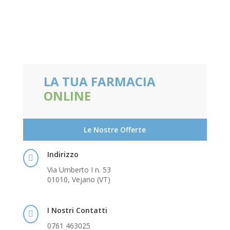
€43,90.
€38,00.
LA TUA FARMACIA
ONLINE
Le Nostre Offerte
Indirizzo

Via Umberto I n. 53
01010, Vejano (VT)
I Nostri Contatti

0761 463025