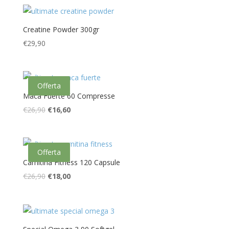
originale
attuale
era:
è:
€14,90.
€8,90.
Creatine Powder 300gr
€
29,90
Offerta
Maca Fuerte 60 Compresse
Il
Il
€
26,90
€
16,60
prezzo
prezzo
originale
attuale
era:
è:
Offerta
€26,90.
€16,60.
Carnitina Fitness 120 Capsule
Il
Il
€
26,90
€
18,00
prezzo
prezzo
originale
attuale
era:
è:
€26,90.
€18,00.