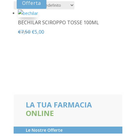
Offerta
BECHILAR SCIROPPO TOSSE 100ML
Il
Il
€
7,50
€
5,00
prezzo
prezzo
originale
attuale
era:
è:
€7,50.
€5,00.
LA TUA FARMACIA
ONLINE
Le Nostre Offerte