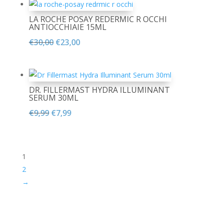
era:
è:
LA ROCHE POSAY REDERMIC R OCCHI
€42,70.
€35,00.
ANTIOCCHIAIE 15ML
Il
Il
€
30,00
€
23,00
prezzo
prezzo
originale
attuale
era:
è:
DR. FILLERMAST HYDRA ILLUMINANT
€30,00.
€23,00.
SERUM 30ML
Il
Il
€
9,99
€
7,99
prezzo
prezzo
originale
attuale
era:
è:
1
€9,99.
€7,99.
2
→