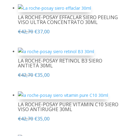
originale
attuale
era:
è:
LA ROCHE-POSAY EFFACLAR SIERO PEELING
€35,90.
€29,30.
VISO ULTRA CONCENTRATO 30ML
Il
Il
€
42,70
€
37,00
prezzo
prezzo
originale
attuale
era:
è:
LA ROCHE-POSAY RETINOL B3 SIERO
€42,70.
€37,00.
ANTIETÀ 30ML
Il
Il
€
42,70
€
35,00
prezzo
prezzo
originale
attuale
era:
è:
LA ROCHE-POSAY PURE VITAMIN C10 SIERO
€42,70.
€35,00.
VISO ANTIRUGHE 30ML
Il
Il
€
42,70
€
35,00
prezzo
prezzo
originale
attuale