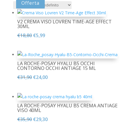
Offerta
Offerta
Offerta
Offerta
Offerta
Offerta
Offerta
Offerta
V2 CREMA VISO LOVREN TIME-AGE EFFECT
30ML
Il
Il
€
18,80
€
5,99
prezzo
prezzo
originale
attuale
era:
è:
LA ROCHE-POSAY HYALU B5 OCCHI
€18,80.
€5,99.
CONTORNO OCCHI ANTIAGE 15 ML
Il
Il
€
31,90
€
24,00
prezzo
prezzo
originale
attuale
era:
è:
LA ROCHE-POSAY HYALU B5 CREMA ANTIAGE
€31,90.
€24,00.
VISO 40ML
Il
Il
€
35,90
€
29,30
prezzo
prezzo