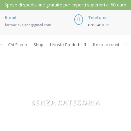
Spese di spedizione gratuite per importi superiori ai 50 euro
Email
Telefono

farmaciavejano@gmail.com
0761 463025
e
Chi Siamo
Shop
I Nostri Prodotti
Il mio account
SENZA CATEGORIA