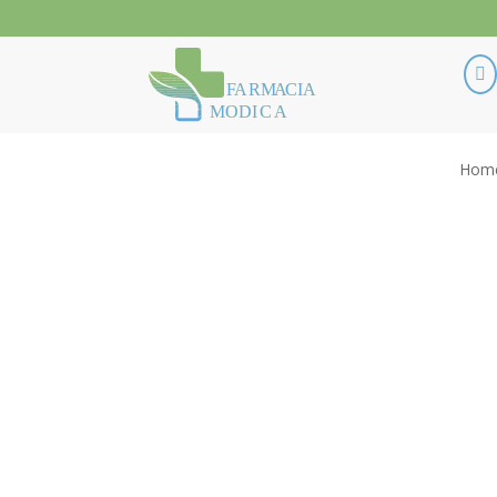

F
ARM
A
CIA
MODI
C
A
Hom