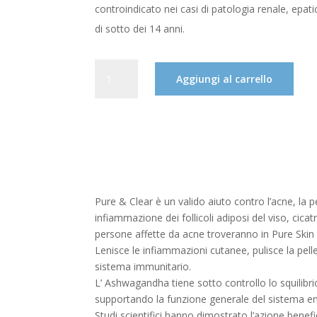
controindicato nei casi di patologia renale, epati
di sotto dei 14 anni.
REFLOWER
Aggiungi al carrello
PURE
&
CLEAR
60CAPSULE
QUANTITÀ
Pure & Clear è un valido aiuto contro l’acne, la pe
infiammazione dei follicoli adiposi del viso, cicatr
persone affette da acne troveranno in Pure Skin il
Lenisce le infiammazioni cutanee, pulisce la pelle
sistema immunitario.
L’ Ashwagandha tiene sotto controllo lo squilibr
supportando la funzione generale del sistema e
Studi scientifici hanno dimostrato l’azione benef