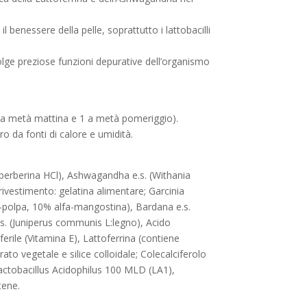
l benessere della pelle, soprattutto i lattobacilli
olge preziose funzioni depurative dell’organismo
(1 a metà mattina e 1 a metà pomeriggio).
o da fonti di calore e umidità.
8% berberina HCl), Ashwagandha e.s. (Withania
 rivestimento: gelatina alimentare; Garcinia
-polpa, 10% alfa-mangostina), Bardana e.s.
e.s. (Juniperus communis L:legno), Acido
erile (Vitamina E), Lattoferrina (contiene
to vegetale e silice colloidale; Colecalciferolo
actobacillus Acidophilus 100 MLD (LA1),
tene.