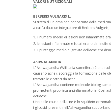
VALORI NUTRIZIONALI
BERBERIS VULGARIS L.
Si tratta di un erba ben conosciuta dalla medicin
a cui fu dato un integratore di Berberis Vulgaris
il numero medio di lesioni non infiammate era
le lesioni infiammate e totali erano diminuite 
il punteggio medio di gravità dell’acne era dim
ASHWAGANDHA
L’ Ashwagandha (Withania somnifera) è una radic
causano acne), scoraggia la formazione pelle o
trattare le cicatrici da acne.
L’ Ashwagandha contiene molecole biologicament
promettenti proprietà antinfiammatorie. Così 
dell’acne.
Una delle cause dell’acne è lo squilibrio ormonale. 
i glicosidi presenti nell’Ashwagandha supportano