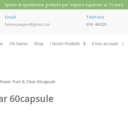
Spese di spedizione gratuite per importi superiori ai 75 euro
Email
Telefono
farmaciavejano@gmail.com
0761 463025
e
Chi Siamo
Shop
I Nostri Prodotti
Il mio account
flower Pure & Clear 60capsule
ar 60capsule