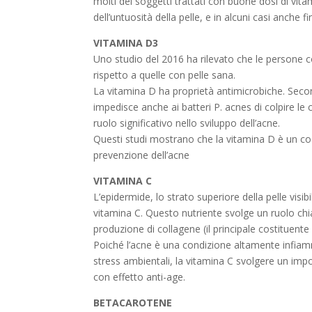
molti dei soggetti trattati con buone dosi di vi
dell’untuosità della pelle, e in alcuni casi anche 
VITAMINA D3
Uno studio del 2016 ha rilevato che le persone co
rispetto a quelle con pelle sana.
La vitamina D ha proprietà antimicrobiche. Seco
impedisce anche ai batteri P. acnes di colpire le c
ruolo significativo nello sviluppo dell’acne.
Questi studi mostrano che la vitamina D è un coa
prevenzione dell’acne
VITAMINA C
L’epidermide, lo strato superiore della pelle visibil
vitamina C. Questo nutriente svolge un ruolo chia
produzione di collagene (il principale costituente 
Poiché l’acne è una condizione altamente infiam
stress ambientali, la vitamina C svolgere un imp
con effetto anti-age.
BETACAROTENE