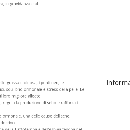
ca, in gravidanza e al
Informa
lle grassa e oleosa, i punti neri, le
ici, squilibrio ormonale e stress della pelle. Le
 loro migliore alleato.
, regola la produzione di sebo e rafforza il
io ormonale, una delle cause dell’acne,
ndocrino.
ica della Lattoferrina e dell’Ashwagandha nel