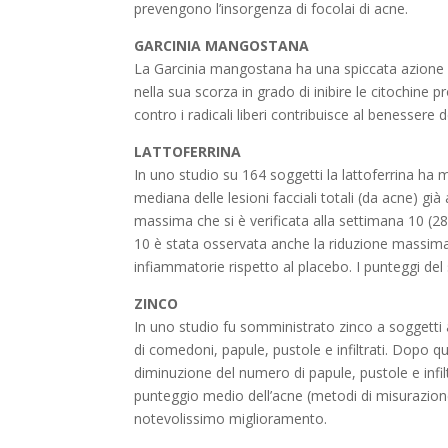
prevengono l’insorgenza di focolai di acne.
GARCINIA MANGOSTANA
La Garcinia mangostana ha una spiccata azione 
nella sua scorza in grado di inibire le citochine 
contro i radicali liberi contribuisce al benessere de
LATTOFERRINA
In uno studio su 164 soggetti la lattoferrina ha 
mediana delle lesioni facciali totali (da acne) gi
massima che si è verificata alla settimana 10 (28
10 è stata osservata anche la riduzione massima
infiammatorie rispetto al placebo. I punteggi del
ZINCO
In uno studio fu somministrato zinco a soggetti a
di comedoni, papule, pustole e infiltrati. Dopo qu
diminuzione del numero di papule, pustole e infil
punteggio medio dell’acne (metodi di misurazione
notevolissimo miglioramento.