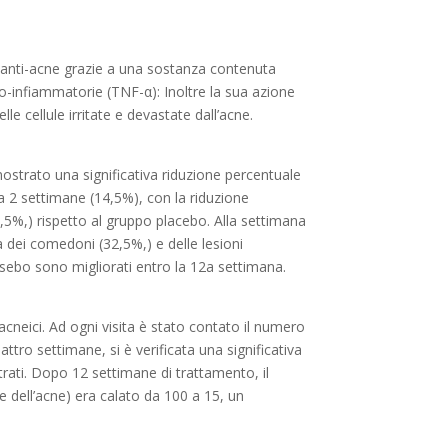
anti-acne grazie a una sostanza contenuta
pro-infiammatorie (TNF-α): Inoltre la sua azione
lle cellule irritate e devastate dall’acne.
mostrato una significativa riduzione percentuale
à a 2 settimane (14,5%), con la riduzione
,5%,) rispetto al gruppo placebo. Alla settimana
 dei comedoni (32,5%,) e delle lesioni
 sebo sono migliorati entro la 12a settimana.
cneici. Ad ogni visita è stato contato il numero
attro settimane, si è verificata una significativa
trati. Dopo 12 settimane di trattamento, il
 dell’acne) era calato da 100 a 15, un