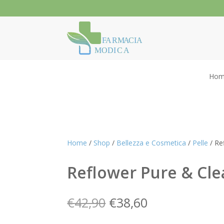
F
ARM
A
CIA
MODI
C
A
Hom
Home
/
Shop
/
Bellezza e Cosmetica
/
Pelle
/ Re
Reflower Pure & Cle
Il
Il
€
42,90
€
38,60
prezzo
prezzo