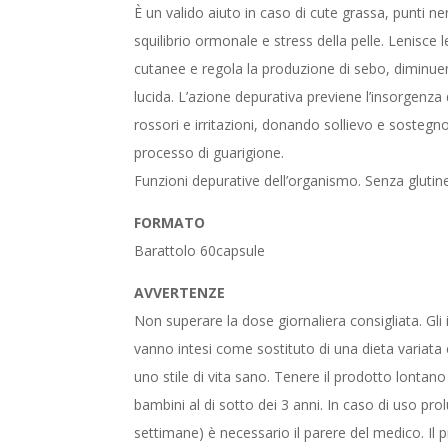
originale
attuale
È un valido aiuto in caso di cute grassa, punti neri,
era:
è:
squilibrio ormonale e stress della pelle. Lenisce 
€42,90.
€38,60.
cutanee e regola la produzione di sebo, diminuen
lucida. L’azione depurativa previene l’insorgenza 
rossori e irritazioni, donando sollievo e sostegno 
processo di guarigione.
Funzioni depurative dell’organismo. Senza glutin
FORMATO
Barattolo 60capsule
AVVERTENZE
Non superare la dose giornaliera consigliata. Gli
vanno intesi come sostituto di una dieta variata e
uno stile di vita sano. Tenere il prodotto lontano
bambini al di sotto dei 3 anni. In caso di uso prol
settimane) è necessario il parere del medico. Il 