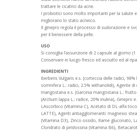
trattare le cicatrici da acne.
I probiotici sono molto importanti per la salute e i
migliorano lo stato acneico.
Il ginepro regola il processo di sudorazione e sv
per il benessere della pelle.
USO
Si consiglia l’assunzione di 2 capsule al giorno 
Conservare in luogo fresco ed asciutto ed al ripar
INGREDIENTI
Berberis Vulgaris e.s. (corteccia delle radici, 9
somnifera L.: radici, 2.5% withanolidi), Agente di
mangostana e.s. (Garcinia mangostana L.: frutto
(Arctium lappa L.: radice, 20% inulina), Ginepro 
LAscorbico (Vitamina C), Acetato di DL-alfa tocof
LATTE), Agenti antiagglomeranti: magnesio steara
(Vitamina D3), Zinco ossido, Rame gluconato, L
Cloridrato di piridossina (Vitamina B6), Betacaro