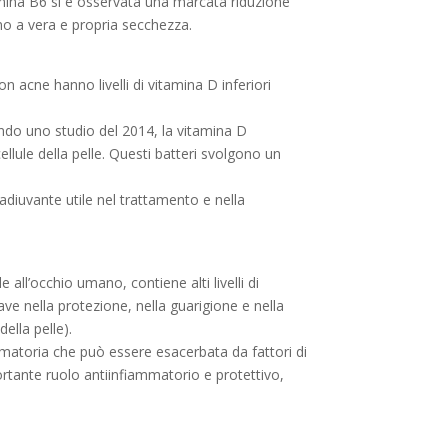
tamina B6 si è osservata una marcata riduzione
fino a vera e propria secchezza.
n acne hanno livelli di vitamina D inferiori
ndo uno studio del 2014, la vitamina D
ellule della pelle. Questi batteri svolgono un
diuvante utile nel trattamento e nella
e all’occhio umano, contiene alti livelli di
ve nella protezione, nella guarigione e nella
della pelle).
matoria che può essere esacerbata da fattori di
ortante ruolo antiinfiammatorio e protettivo,