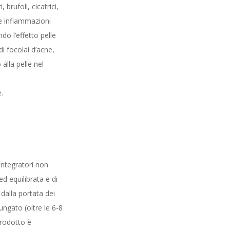
 brufoli, cicatrici,
le infiammazioni
do l’effetto pelle
di focolai d’acne,
alla pelle nel
e.
 integratori non
d equilibrata e di
 dalla portata dei
ungato (oltre le 6-8
prodotto è