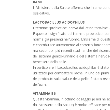
RAME
Il Ministero della Salute afferma che il rame contr
ossidativo.
LACTOBACILLUS ACIDOPHILUS
Il termine “probiotico” deriva dal latino “pro-bio” e
È questo il significato del termine probiotico, con 
norma già presenti nell’uomo. L’insieme di questi
e contribuisce attivamente al corretto funzionam
ma secondo i più recenti studi, anche del sistem
del sistema genito-urinario e del sistema nervoso
benessere della pelle.
In particolare il Lactobacillus acidophilus è stato
utilizzato per combattere l’acne. In uno dei primi s
dei probiotici sulla salute della pelle, è stato oss
dell’acne.
VITAMINA B6
Questa vitamina, in ottimo dosaggio (e noi n
dal Ministero della Salute) è molto efficace per rid