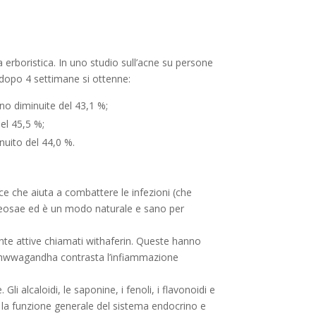
a erboristica. In uno studio sull’acne su persone
, dopo 4 settimane si ottenne:
no diminuite del 43,1 %;
del 45,5 %;
inuito del 44,0 %.
e che aiuta a combattere le infezioni (che
leosae ed è un modo naturale e sano per
e attive chiamati withaferin. Queste hanno
ashwwagandha contrasta l’infiammazione
Gli alcaloidi, le saponine, i fenoli, i flavonoidi e
 la funzione generale del sistema endocrino e