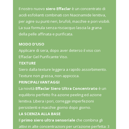
ULTRA
Il nostro nuovo
siero Effaclar
è un concentrato di
CONCENTRATO
acidi esfolianti combinati con Niacinamide lenitiva,
30ML
per agire su punti neri, brufoli, macchie e pori visibili.
QUANTITÀ
La sua formula senza risciacquo lascia la grana
della pelle affinata e purificata.
MODO D’USO
Applicare di sera, dopo aver deterso il viso con
Effaclar Gel Purificante Viso.
TEXTURE
Siero dalla texture leggera a rapido assorbimento.
Texture non grassa, non appiccica.
PRINCIPALI VANTAGGI
La novità
Effaclar Siero Ultra Concentrato
è un
equilibrio perfetto fra azione peeling ed azione
lenitiva. Libera i pori, corregge imperfezioni
persistenti e macchie giorno dopo giorno.
LA SCIENZA ALLA BASE
Il
primo siero ultra sensoriale
che combina gli
attivi in alte concentrazioni per un’azione perfetta: 3