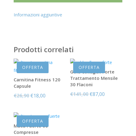
Informazioni aggiuntive
Prodotti correlati
OFFERTA
OFFERTA
Gold Collagen Forte
Trattamento Mensile
Carnitina Fitness 120
30 Flaconi
Capsule
Il
Il
€
141,00
€
87,00
Il
Il
€
26,90
€
18,00
prezzo
prezzo
prezzo
prezzo
originale
attuale
originale
attuale
era:
è:
era:
è:
OFFERTA
€141,00.
€87,00.
Maca Fuerte 60
€26,90.
€18,00.
Compresse