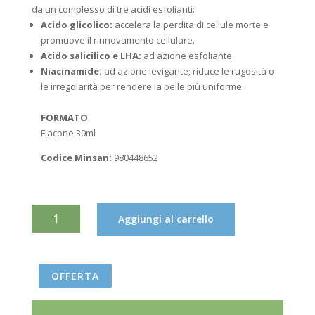
€42,70.
€37,00.
da un complesso di tre acidi esfolianti:
Acido glicolico:
accelera la perdita di cellule morte e
promuove il rinnovamento cellulare.
Acido salicilico e LHA:
ad azione esfoliante.
Niacinamide:
ad azione levigante; riduce le rugosità o
le irregolarità per rendere la pelle più uniforme.
FORMATO
Flacone 30ml
Codice Minsan:
980448652
LA
Aggiungi al carrello
ROCHE-
POSAY
EFFACLAR
OFFERTA
SIERO
PEELING
VISO