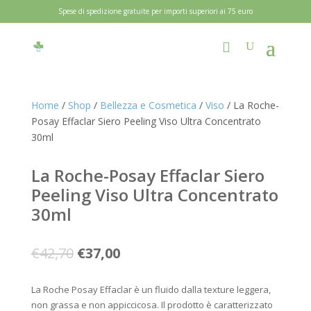
Spese di spedizione gratuite per importi superiori ai 75 euro
Home
/
Shop
/
Bellezza e Cosmetica
/
Viso
/ La Roche-
Posay Effaclar Siero Peeling Viso Ultra Concentrato
30ml
La Roche-Posay Effaclar Siero
Peeling Viso Ultra Concentrato
30ml
Il
Il
€
42,70
€
37,00
prezzo
prezzo
originale
attuale
La Roche Posay Effaclar è un fluido dalla texture leggera,
era:
è:
non grassa e non appiccicosa. Il prodotto è caratterizzato