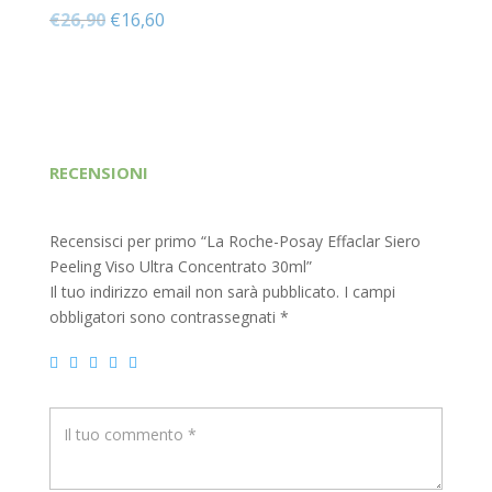
Il
Il
€
26,90
€
16,60
prezzo
prezzo
originale
attuale
era:
è:
€26,90.
€16,60.
RECENSIONI
Recensisci per primo “La Roche-Posay Effaclar Siero
Peeling Viso Ultra Concentrato 30ml”
Il tuo indirizzo email non sarà pubblicato.
I campi
obbligatori sono contrassegnati
*