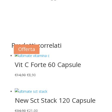
Prodotti correlati
Offerta
Offerta
Offerta
Vit C Forte 60 Capsule
Il
Il
€
14,90
€
8,90
prezzo
prezzo
originale
attuale
era:
è:
New Sct Stack 120 Capsule
€14,90.
€8,90.
Il
Il
€
34,90
€
21,00