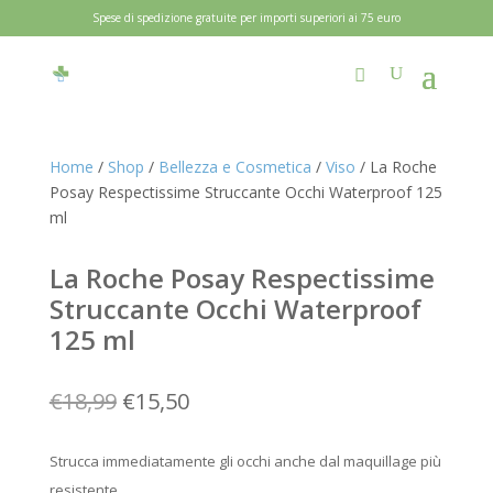
Spese di spedizione gratuite per importi superiori ai 75 euro
Home
/
Shop
/
Bellezza e Cosmetica
/
Viso
/ La Roche
Posay Respectissime Struccante Occhi Waterproof 125
ml
La Roche Posay Respectissime
Struccante Occhi Waterproof
125 ml
Il
Il
€
18,99
€
15,50
prezzo
prezzo
originale
attuale
Strucca immediatamente gli occhi anche dal maquillage più
era:
è:
resistente.