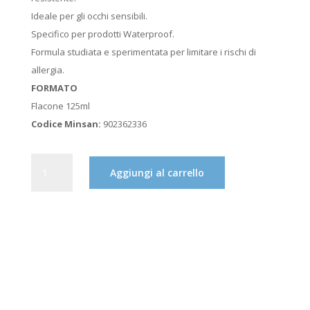
€18,99.
€15,50.
Ideale per gli occhi sensibili.
Specifico per prodotti Waterproof.
Formula studiata e sperimentata per limitare i rischi di
allergia.
FORMATO
Flacone 125ml
Codice Minsan:
902362336
LA
Aggiungi al carrello
ROCHE
POSAY
RESPECTISSIME
STRUCCANTE
OCCHI
WATERPROOF
125
ML
QUANTITÀ