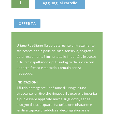
URIAGE
Aggiungi al carrello
ROSÉLIANE
FLUIDO
DERMODETERGENTE
OFFERTA
PELLE
SENSIBILE
250ML
QUANTITÀ
Uriage Roséliane fluido detergente un trattamento
struccante per la pelle del viso sensibile, soggetta
ad arrossamenti. Elimina tutte le impurità e le tracce
di trucco rispettando il pH fisiologico della cute con
un tocco fresco e morbido. Formula senza
risciacquo.
INDICAZIONI
Il fluido detergente Roséliane di Uriage è uno
struccante lenitivo che rimuove il trucco e le impurità
e può essere applicato anche sugli occhi, senza
bisogno di risciacquare. Ha un’azione idratante e
lenitiva capace di addolcire, decongestionare e