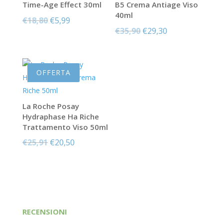
Time-Age Effect 30ml
B5 Crema Antiage Viso
40ml
Il
Il
€
18,80
€
5,99
Il
Il
€
35,90
€
29,30
prezzo
prezzo
prezzo
prezzo
originale
attuale
originale
attuale
era:
è:
era:
è:
€18,80.
€5,99.
OFFERTA
€35,90.
€29,30.
La Roche Posay
Hydraphase Ha Riche
Trattamento Viso 50ml
Il
Il
€
25,91
€
20,50
prezzo
prezzo
originale
attuale
era:
è:
€25,91.
€20,50.
RECENSIONI