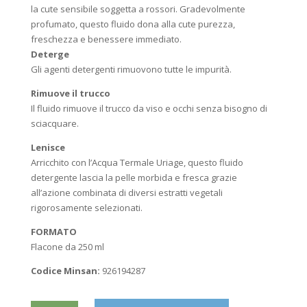
€18,90.
€15,50.
la cute sensibile soggetta a rossori. Gradevolmente
profumato, questo fluido dona alla cute purezza,
freschezza e benessere immediato.
Deterge
Gli agenti detergenti rimuovono tutte le impurità.
Rimuove il trucco
Il fluido rimuove il trucco da viso e occhi senza bisogno di
sciacquare.
Lenisce
Arricchito con l’Acqua Termale Uriage, questo fluido
detergente lascia la pelle morbida e fresca grazie
all’azione combinata di diversi estratti vegetali
rigorosamente selezionati.
FORMATO
Flacone da 250 ml
Codice Minsan:
926194287