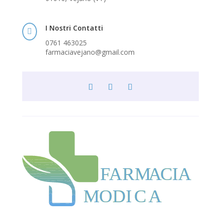
I Nostri Contatti

0761 463025
farmaciavejano@gmail.com
F
ARM
A
CIA
MODI
C
A