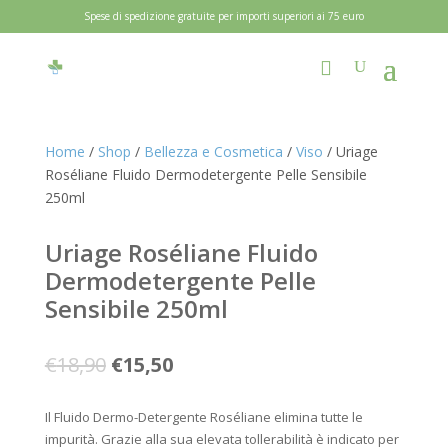
Spese di spedizione gratuite per importi superiori ai 75 euro
Home
/
Shop
/
Bellezza e Cosmetica
/
Viso
/ Uriage
Roséliane Fluido Dermodetergente Pelle Sensibile
250ml
Uriage Roséliane Fluido
Dermodetergente Pelle
Sensibile 250ml
Il
Il
€
18,90
€
15,50
prezzo
prezzo
originale
attuale
Il Fluido Dermo-Detergente Roséliane elimina tutte le
era:
è:
impurità. Grazie alla sua elevata tollerabilità è indicato per