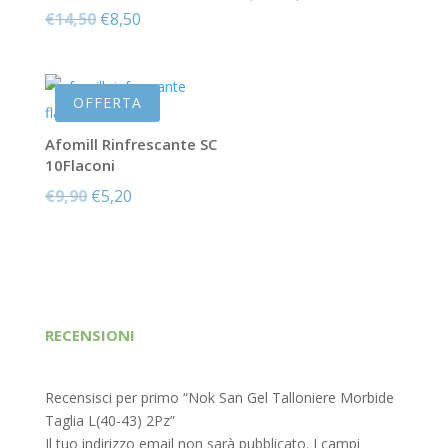
Il
Il
prezzo
prezzo
€
14,50
€
8,50
prezzo
prezzo
originale
attuale
originale
attuale
era:
è:
era:
è:
€9,50.
€5,30.
OFFERTA
€14,50.
€8,50.
Afomill Rinfrescante SC
10Flaconi
Il
Il
€
9,90
€
5,20
prezzo
prezzo
originale
attuale
era:
è:
€9,90.
€5,20.
RECENSIONI
Recensisci per primo “Nok San Gel Talloniere Morbide
Taglia L(40-43) 2Pz”
Il tuo indirizzo email non sarà pubblicato.
I campi