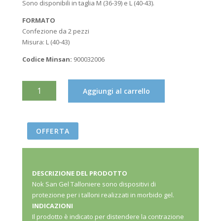
Sono disponibili in taglia M (36-39) e L (40-43).
FORMATO
Confezione da 2 pezzi
Misura: L (40-43)
Codice Minsan:
900032006
NOK
Aggiungi al carrello
SAN
GEL
TALLONIERE
OFFERTA
MORBIDE
TAGLIA
L(40-
43)
DESCRIZIONE DEL PRODOTTO
2PZ
Nok San Gel Talloniere sono dispositivi di
QUANTITÀ
protezione per i talloni realizzati in morbido gel.
INDICAZIONI
Il prodotto è indicato per distendere la contrazione