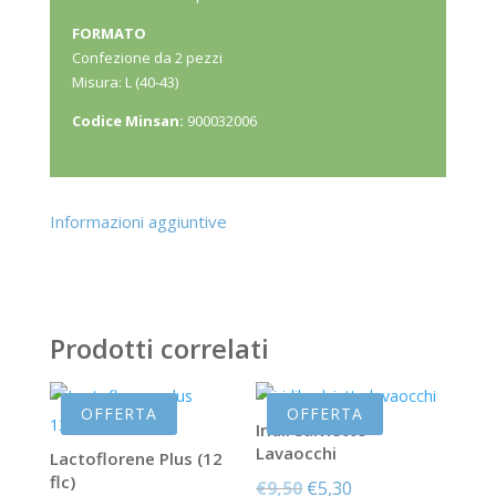
FORMATO
Confezione da 2 pezzi
Misura: L (40-43)
Codice Minsan:
900032006
Informazioni aggiuntive
Prodotti correlati
OFFERTA
OFFERTA
Iridil Salviette
Lavaocchi
Lactoflorene Plus (12
flc)
Il
Il
€
9,50
€
5,30