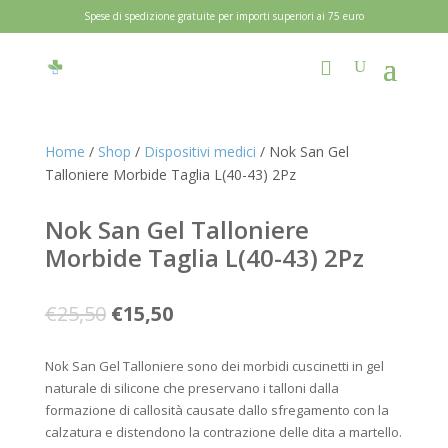
Spese di spedizione gratuite per importi superiori ai 75 euro
Home
/
Shop
/
Dispositivi medici
/ Nok San Gel
Talloniere Morbide Taglia L(40-43) 2Pz
Nok San Gel Talloniere
Morbide Taglia L(40-43) 2Pz
Il
Il
€
25,50
€
15,50
prezzo
prezzo
originale
attuale
Nok San Gel Talloniere sono dei morbidi cuscinetti in gel
era:
è:
naturale di silicone che preservano i talloni dalla
€25,50.
€15,50.
formazione di callosità causate dallo sfregamento con la
calzatura e distendono la contrazione delle dita a martello.