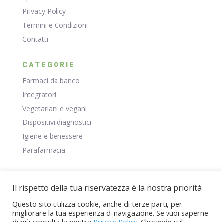
Privacy Policy
Termini e Condizioni
Contatti
CATEGORIE
Farmaci da banco
Integratori
Vegetariani e vegani
Dispositivi diagnostici
Igiene e benessere
Parafarmacia
RISORSE
Il rispetto della tua riservatezza è la nostra priorità
Negozio
Questo sito utilizza cookie, anche di terze parti, per
Il Mio Account
migliorare la tua esperienza di navigazione. Se vuoi saperne
Carrello
di più consulta la nostra
Privacy Policy
. Cliccando sul