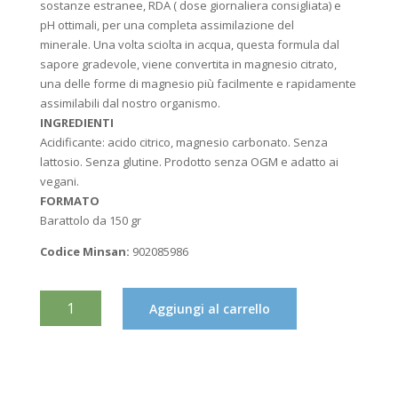
sostanze estranee, RDA ( dose giornaliera consigliata) e
pH ottimali, per una completa assimilazione del
minerale. Una volta sciolta in acqua, questa formula dal
sapore gradevole, viene convertita in magnesio citrato,
una delle forme di magnesio più facilmente e rapidamente
assimilabili dal nostro organismo.
INGREDIENTI
Acidificante: acido citrico, magnesio carbonato. Senza
lattosio. Senza glutine. Prodotto senza OGM e adatto ai
vegani.
FORMATO
Barattolo da 150 gr
Codice Minsan:
902085986
MAGNESIO
Aggiungi al carrello
SUPREMO
INTEGRATORE
150GR
QUANTITÀ