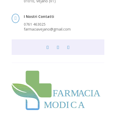
01010, Vejano (VT)
I Nostri Contatti

0761 463025
farmaciavejano@gmail.com
F
ARM
A
CIA
MODI
C
A