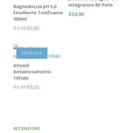
Integratore 80 Perle
Bagnodoccia pH 5,0
Emolliente Tonificante
€
34,90
380ml
Il
Il
€
7,90
€
5,00
prezzo
prezzo
originale
attuale
era:
è:
OFFERTA
€7,90.
€5,00.
Afomill
Antiarrosamento
10Fiale
Il
Il
€
9,90
€
5,00
prezzo
prezzo
originale
attuale
era:
è:
€9,90.
€5,00.
RECENSIONI