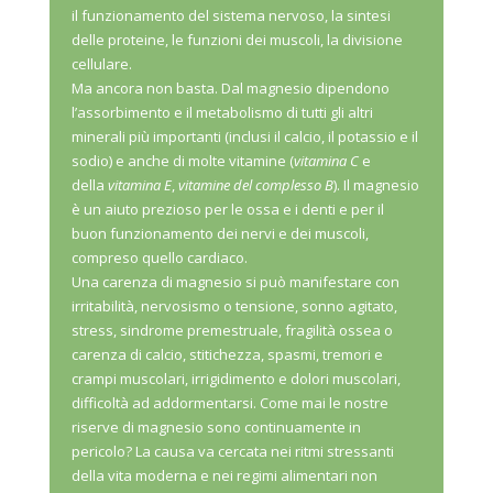
il funzionamento del sistema nervoso, la sintesi
delle proteine, le funzioni dei muscoli, la divisione
cellulare.
Ma ancora non basta. Dal magnesio dipendono
l’assorbimento e il metabolismo di tutti gli altri
minerali più importanti (inclusi il calcio, il potassio e il
sodio) e anche di molte vitamine (
vitamina C
e
della
vitamina E
,
vitamine del complesso B
). Il magnesio
è un aiuto prezioso per le ossa e i denti e per il
buon funzionamento dei nervi e dei muscoli,
compreso quello cardiaco.
Una carenza di magnesio si può manifestare con
irritabilità, nervosismo o tensione, sonno agitato,
stress, sindrome premestruale, fragilità ossea o
carenza di calcio, stitichezza, spasmi, tremori e
crampi muscolari, irrigidimento e dolori muscolari,
difficoltà ad addormentarsi. Come mai le nostre
riserve di magnesio sono continuamente in
pericolo? La causa va cercata nei ritmi stressanti
della vita moderna e nei regimi alimentari non