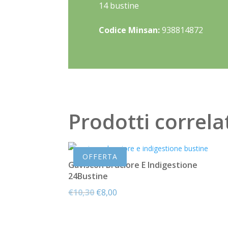
14 bustine
Codice Minsan:
938814872
Prodotti correla
OFFERTA
Gaviscon Bruciore E Indigestione
24Bustine
Il
Il
€
10,30
€
8,00
prezzo
prezzo
originale
attuale