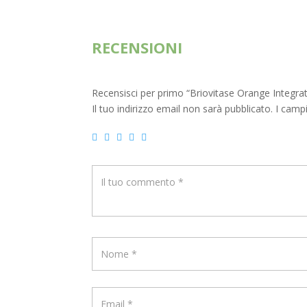
era:
è:
€10,30.
€8,00.
RECENSIONI
Recensisci per primo “Briovitase Orange Integr
Il tuo indirizzo email non sarà pubblicato.
I camp