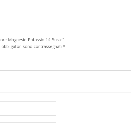
€43,90.
€38,00.
atore Magnesio Potassio 14 Buste”
i obbligatori sono contrassegnati
*