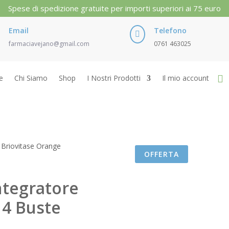
Spese di spedizione gratuite per importi superiori ai 75 euro
Email
Telefono

farmaciavejano@gmail.com
0761 463025
e
Chi Siamo
Shop
I Nostri Prodotti
Il mio account
 Briovitase Orange
OFFERTA
ntegratore
14 Buste