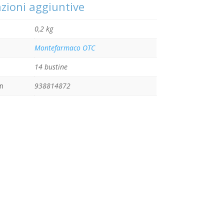
zioni aggiuntive
0,2 kg
Montefarmaco OTC
14 bustine
n
938814872