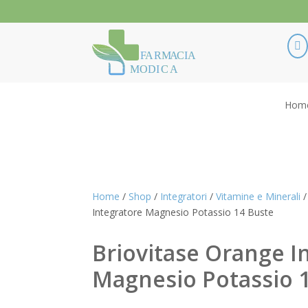

F
ARM
A
CIA
MODI
C
A
Hom
Home
/
Shop
/
Integratori
/
Vitamine e Minerali
/
Integratore Magnesio Potassio 14 Buste
Briovitase Orange I
Magnesio Potassio 