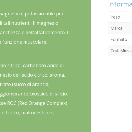
Informa
magnesio e potassio utile per
Peso
 tali nutrienti. Il magnesio
Marca
tanchezza e dell’affaticamento. Il
Formato
e funzione muscolare.
Cod. Minsa
cido citrico, carbonato acido di
nesio dell’acido citrico; aroma,
trato (succo di arancia,
glomerante: biossido di silicio;
osse ROC (Red Orange Complex)
a e frutto, maltodestrine];