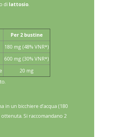
o di
lattosio
.
Per 2 bustine
180 mg (48% VNR*)
600 mg (30% VNR*)
e
20 mg
to.
na in un bicchiere d’acqua (180
e ottenuta. Si raccomandano 2