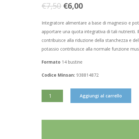
Il
Il
€
7,50
€
6,00
prezzo
prezzo
originale
attuale
Integratore alimentare a base di magnesio e pota
era:
è:
apportare una quota integrativa di tali nutrienti.
€7,50.
€6,00.
contribuisce alla riduzione della stanchezza e dell
potassio contribuisce alla normale funzione mus
Formato
14 bustine
Codice Minsan:
938814872
BRIOVITASE
Aggiungi al carrello
ORANGE
INTEGRATORE
MAGNESIO
POTASSIO
14
BUSTE