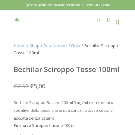
Spese di spedizione gratuite per importi superiori ai 75 euro
Home
/
Shop
/
Parafarmaci
/
Gola
/ Bechilar Sciroppo
Tosse 100ml
Bechilar Sciroppo Tosse 100ml
Il
Il
€
7,50
€
5,00
prezzo
prezzo
originale
attuale
Bechilar Sciroppo Flacone 100 ml 3 mg/ml è un farmaco
era:
è:
sedativo della tosse che si usa contro la tosse secca e
€7,50.
€5,00.
asciutta senza catarro.
Formato
Sciroppo flacone 100 ml