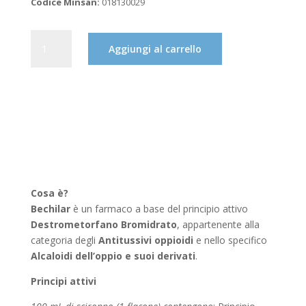
Codice Minsan:
018130029
BECHILAR
Aggiungi al carrello
SCIROPPO
TOSSE
100ML
QUANTITÀ
Cosa è?
Bechilar
è un farmaco a base del principio attivo
Destrometorfano Bromidrato
, appartenente alla
categoria degli
Antitussivi oppioidi
e nello specifico
Alcaloidi dell’oppio e suoi derivati
.
Principi attivi