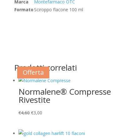
Marca
Montefarmaco OTC
Formato
Sciroppo flacone 100 ml
Prodotti correlati
Offerta
Offerta
Offerta
Normalene® Compresse
Rivestite
Il
Il
€
4,60
€
3,00
prezzo
prezzo
originale
attuale
era:
è: