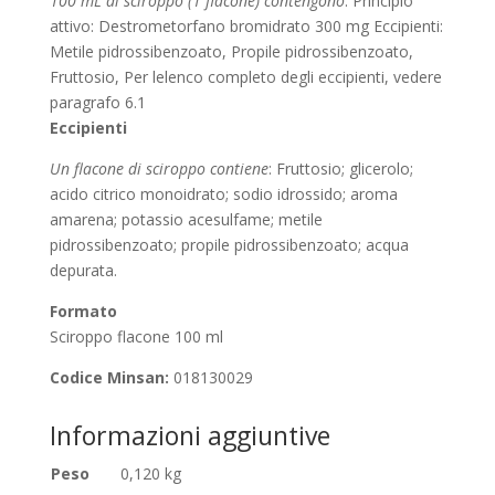
100 mL di sciroppo (1 flacone) contengono
: Principio
attivo: Destrometorfano bromidrato 300 mg Eccipienti:
Metile pidrossibenzoato, Propile pidrossibenzoato,
Fruttosio, Per lelenco completo degli eccipienti, vedere
paragrafo 6.1
Eccipienti
Un flacone di sciroppo contiene
: Fruttosio; glicerolo;
acido citrico monoidrato; sodio idrossido; aroma
amarena; potassio acesulfame; metile
pidrossibenzoato; propile pidrossibenzoato; acqua
depurata.
Formato
Sciroppo flacone 100 ml
Codice Minsan:
018130029
Informazioni aggiuntive
Peso
0,120 kg