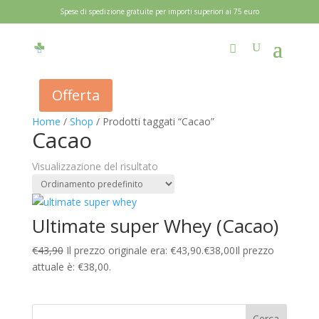
Spese di spedizione gratuite per importi superiori ai 75 euro
Offerta
Home
/
Shop
/ Prodotti taggati “Cacao”
Cacao
Visualizzazione del risultato
Ultimate super Whey (Cacao)
€
43,90
Il prezzo originale era: €43,90.
€
38,00
Il prezzo
attuale è: €38,00.