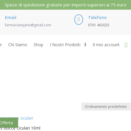
Spese di spedizione gratuite per importi superiori ai 75 euro
Email
Telefono

farmaciavejano@gmail.com
0761 463025
e
Chi Siamo
Shop
I Nostri Prodotti
Il mio account
Offerta
ens Gocce Oculari 10ml