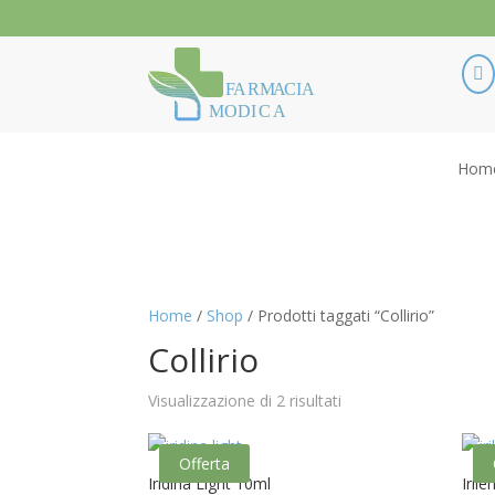

F
ARM
A
CIA
MODI
C
A
Hom
Home
/
Shop
/ Prodotti taggati “Collirio”
Collirio
Visualizzazione di 2 risultati
Offerta
Iridina Light 10ml
Iril