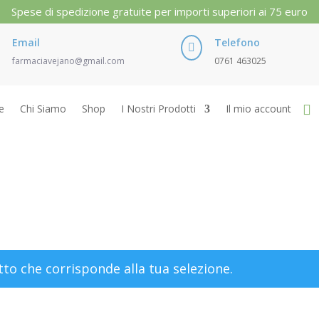
Spese di spedizione gratuite per importi superiori ai 75 euro
Email
Telefono

farmaciavejano@gmail.com
0761 463025
e
Chi Siamo
Shop
I Nostri Prodotti
Il mio account
to che corrisponde alla tua selezione.