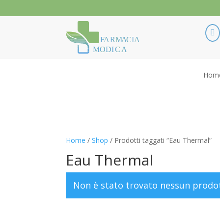

F
ARM
A
CIA
MODI
C
A
Hom
Home
/
Shop
/ Prodotti taggati “Eau Thermal”
Eau Thermal
Non è stato trovato nessun prodot