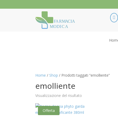

F
ARM
A
CIA
MODI
C
A
Hom
Home
/
Shop
/ Prodotti taggati “emolliente”
emolliente
Visualizzazione del risultato
Offerta