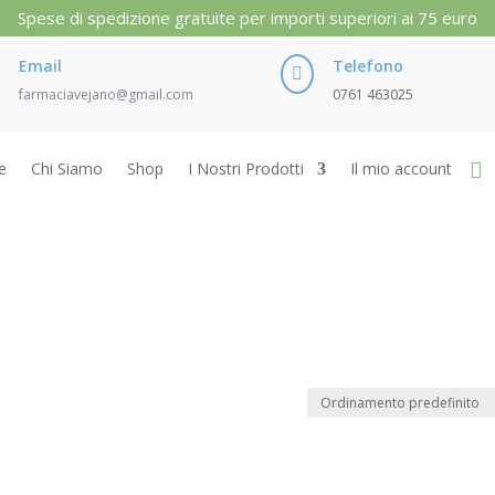
Spese di spedizione gratuite per importi superiori ai 75 euro
Email
Telefono

farmaciavejano@gmail.com
0761 463025
e
Chi Siamo
Shop
I Nostri Prodotti
Il mio account