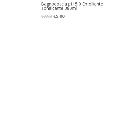
Bagnodoccia pH 5,0 Emolliente
Tonificante 380ml
Il
Il
€
7,90
€
5,00
prezzo
prezzo
originale
attuale
era:
è:
€7,90.
€5,00.