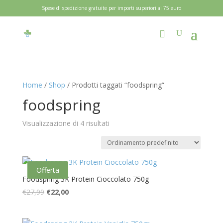
Spese di spedizione gratuite per importi superiori ai 75 euro
Home
/
Shop
/ Prodotti taggati “foodspring”
foodspring
Visualizzazione di 4 risultati
Offerta
Foodspring 3K Protein Cioccolato 750g
Il
Il
€
27,99
€
22,00
prezzo
prezzo
originale
attuale