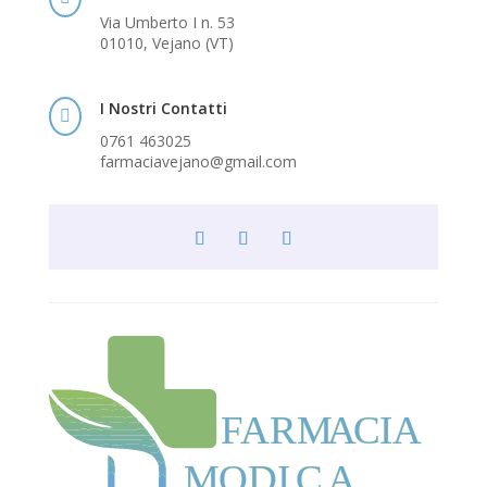
Via Umberto I n. 53
01010, Vejano (VT)
I Nostri Contatti

0761 463025
farmaciavejano@gmail.com
F
ARM
A
CIA
MODI
C
A