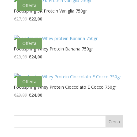
era:
è:
Offerta
€27,99.
€22,00.
Foodspring 3K Protein Vaniglia 750gr
Il
Il
€
27,99
€
22,00
prezzo
prezzo
originale
attuale
era:
è:
Offerta
€27,99.
€22,00.
Foodspring Whey Protein Banana 750gr
Il
Il
€
29,99
€
24,00
prezzo
prezzo
originale
attuale
era:
è:
Offerta
€29,99.
€24,00.
Foodspring Whey Protein Cioccolato E Cocco 750gr
Il
Il
€
29,99
€
24,00
prezzo
prezzo
originale
attuale
era:
è:
€29,99.
€24,00.