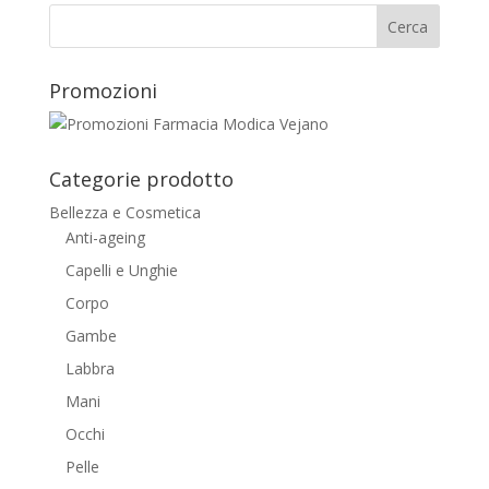
era:
è:
€12,00.
€8,00.
Promozioni
Categorie prodotto
Bellezza e Cosmetica
Anti-ageing
Capelli e Unghie
Corpo
Gambe
Labbra
Mani
Occhi
Pelle