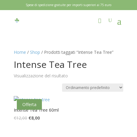
Spese di spedizione gratuite per importi superiori ai 75 euro
Home
/
Shop
/ Prodotti taggati “Intense Tea Tree”
Intense Tea Tree
Visualizzazione del risultato
Offerta
Intense Tea Tree 60ml
Il
Il
€
12,00
€
8,00
prezzo
prezzo
originale
attuale