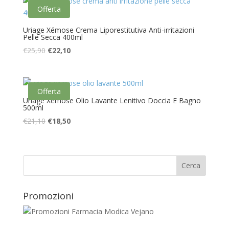
era:
è:
Offerta
€17,30.
€14,50.
Uriage Xémose Crema Liporestitutiva Anti-irritazioni
Pelle Secca 400ml
Il
Il
€
25,90
€
22,10
prezzo
prezzo
originale
attuale
era:
è:
Offerta
€25,90.
€22,10.
Uriage Xémose Olio Lavante Lenitivo Doccia E Bagno
500ml
Il
Il
€
21,10
€
18,50
prezzo
prezzo
originale
attuale
era:
è:
€21,10.
€18,50.
Promozioni