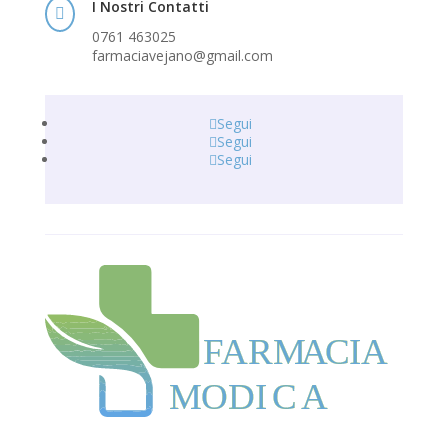
I Nostri Contatti

0761 463025
farmaciavejano@gmail.com
Segui
Segui
Segui
F
ARM
A
CIA
MODI
C
A