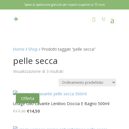
Spese di spedizione gratuite per importi superiori ai 75 euro
Home
/
Shop
/ Prodotti taggati “pelle secca”
pelle secca
Visualizzazione di 3 risultati
Offerta
Uriage Olio Lavante Lenitivo Doccia E Bagno 500ml
Il
Il
€
17,30
€
14,50
prezzo
prezzo
originale
attuale