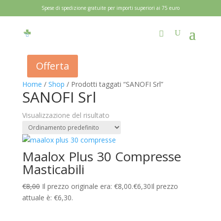
Spese di spedizione gratuite per importi superiori ai 75 euro
Offerta
Home
/
Shop
/ Prodotti taggati “SANOFI Srl”
SANOFI Srl
Visualizzazione del risultato
Maalox Plus 30 Compresse
Masticabili
€
8,00
Il prezzo originale era: €8,00.
€
6,30
Il prezzo
attuale è: €6,30.