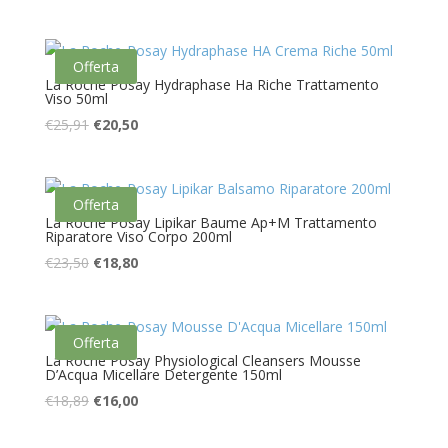
prezzo
prezzo
originale
attuale
era:
è:
Offerta
€9,50.
€5,30.
La Roche Posay Hydraphase Ha Riche Trattamento
Viso 50ml
Il
Il
€
25,91
€
20,50
prezzo
prezzo
originale
attuale
era:
è:
Offerta
€25,91.
€20,50.
La Roche Posay Lipikar Baume Ap+M Trattamento
Riparatore Viso Corpo 200ml
Il
Il
€
23,50
€
18,80
prezzo
prezzo
originale
attuale
era:
è:
Offerta
€23,50.
€18,80.
La Roche Posay Physiological Cleansers Mousse
D’Acqua Micellare Detergente 150ml
Il
Il
€
18,89
€
16,00
prezzo
prezzo
originale
attuale