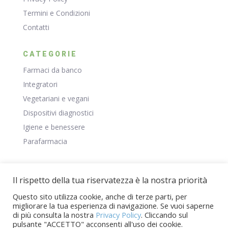
Termini e Condizioni
Contatti
CATEGORIE
Farmaci da banco
Integratori
Vegetariani e vegani
Dispositivi diagnostici
Igiene e benessere
Parafarmacia
RISORSE
Il rispetto della tua riservatezza è la nostra priorità
Negozio
Questo sito utilizza cookie, anche di terze parti, per
Il Mio Account
migliorare la tua esperienza di navigazione. Se vuoi saperne
Carrello
di più consulta la nostra
Privacy Policy
. Cliccando sul
pulsante "ACCETTO" acconsenti all'uso dei cookie.
Blog