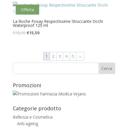
era:
è:
Offerta
€18,89.
€16,00.
La Roche Posay Respectissime Struccante Occhi
Waterproof 125 ml
Il
Il
€
18,99
€
15,50
prezzo
prezzo
originale
attuale
era:
è:
1
2
3
4
5
→
€18,99.
€15,50.
Promozioni
Categorie prodotto
Bellezza e Cosmetica
Anti-ageing