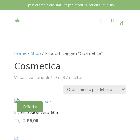
Spese di spedizione gratuite per importi superiori ai 75 euro
Home
/
Shop
/ Prodotti taggati “Cosmetica”
Cosmetica
Visualizzazione di 1-9 di 37 risultati
Offerta
Intense Aloe vera 60ml
Il
Il
€
9,50
€
6,00
prezzo
prezzo
originale
attuale