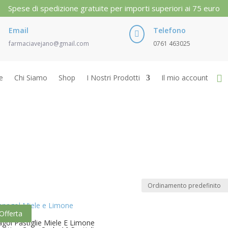
Spese di spedizione gratuite per importi superiori ai 75 euro
Email
Telefono

farmaciavejano@gmail.com
0761 463025
e
Chi Siamo
Shop
I Nostri Prodotti
Il mio account
Offerta
gol Pastiglie Miele E Limone