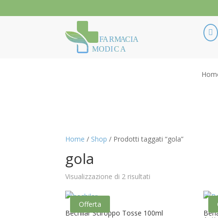

F
ARM
A
CIA
MODI
C
A
Hom
Home
/
Shop
/ Prodotti taggati “gola”
gola
Visualizzazione di 2 risultati
Offerta
Bechilar Sciroppo Tosse 100ml
Bena