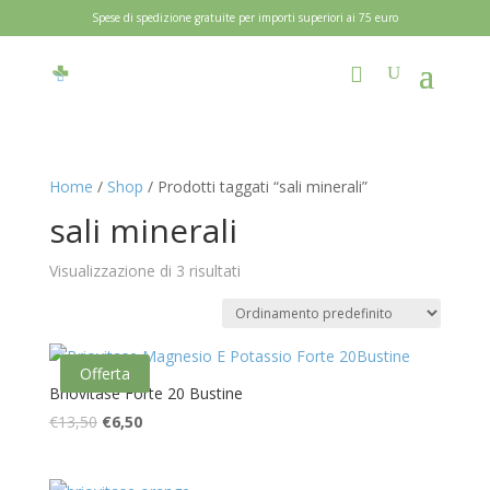
Spese di spedizione gratuite per importi superiori ai 75 euro
Home
/
Shop
/ Prodotti taggati “sali minerali”
sali minerali
Visualizzazione di 3 risultati
Offerta
Briovitase Forte 20 Bustine
Il
Il
€
13,50
€
6,50
prezzo
prezzo
originale
attuale