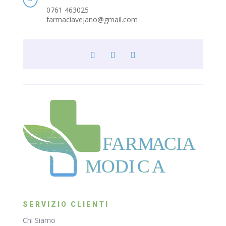
0761 463025
farmaciavejano@gmail.com
F
ARM
A
CIA
MODI
C
A
SERVIZIO CLIENTI
Chi Siamo